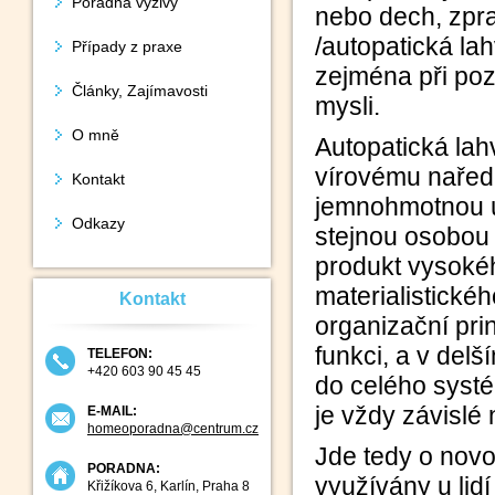
Poradna výživy
nebo dech, zpr
/autopatická la
Případy z praxe
zejména při poz
Články, Zajímavosti
mysli.
O mně
Autopatická la
vírovému naředě
Kontakt
jemnohmotnou ú
Odkazy
stejnou osobou 
produkt vysoké
materialistickéh
Kontakt
organizační pri
funkci, a v del
TELEFON:
+420 603 90 45 45
do celého syst
je vždy závislé 
E-MAIL:
homeoporadna@centrum.cz
Jde tedy o novou
PORADNA:
využívány u lidí
Křižíkova 6, Karlín, Praha 8