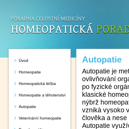
Autopatie
Úvod
Autopatie je me
Homeopatie
ovlivňování orga
Homeopatická léčba
po fyzické orgá
klasické homeop
Homeopatie a těhotenství
nýbrž homeopati
Autopatie
vzniká vysoko 
člověka a nese 
Veterinární homeopatie
Autopatie využí