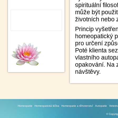
spirituální filo
může být použit
životních nebo 
Princip vyšetřen
homeopatický po
pro určení způs
Poté klienta s
vlastního autop
opakování. Na z
návštěvy.
Homeopatie
Homeopatická léčba
Homeopatie a těhotenství
Autopatie
Veteri
© Copyri